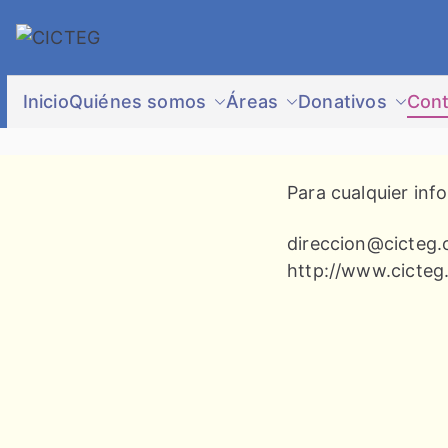
Saltar
al
CICTEG
Centro de Investigación Científica
contenido
Inicio
Quiénes somos
Áreas
Donativos
Cont
Para cualquier inf
direccion@cicteg.
http://www.cicteg