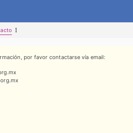
 y Tecnológica de Guerrero, A.C.
acto
ormación, por favor contactarse vía email:
org.mx
.org.mx